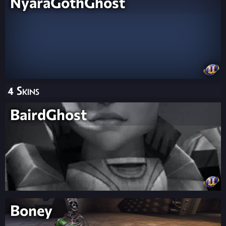
NyaraGothGhost
4 Skins
BairdGhost
Boney